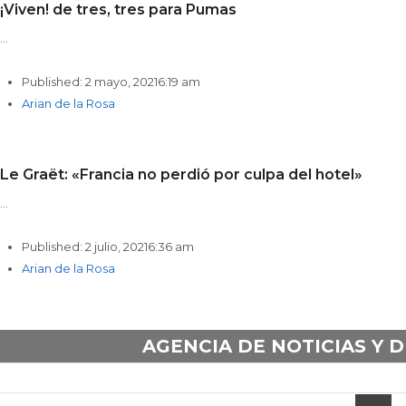
¡Viven! de tres, tres para Pumas
…
Published:
2 mayo, 2021
6:19 am
Author
Arian de la Rosa
Le Graët: «Francia no perdió por culpa del hotel»
…
Published:
2 julio, 2021
6:36 am
Author
Arian de la Rosa
AGENCIA DE NOTICIAS Y 
scrol