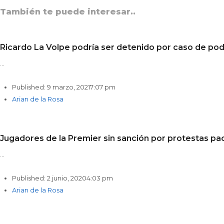
También te puede interesar..
Ricardo La Volpe podría ser detenido por caso de po
…
Published:
9 marzo, 2021
7:07 pm
Author
Arian de la Rosa
Jugadores de la Premier sin sanción por protestas pac
…
Published:
2 junio, 2020
4:03 pm
Author
Arian de la Rosa