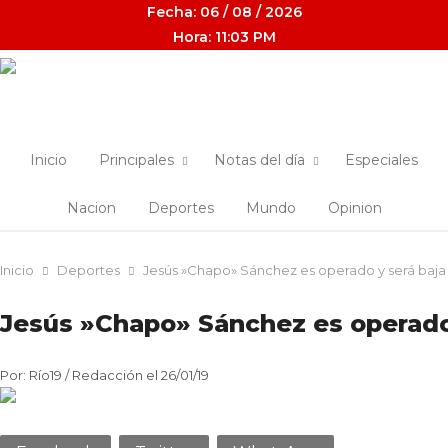
Fecha: 06 / 08 / 2026
Hora: 11:03 PM
Inicio
Principales
Notas del día
Especiales
Nacion
Deportes
Mundo
Opinion
Inicio
Deportes
Jesús »Chapo» Sánchez es operado y será baja
Jesús »Chapo» Sánchez es operado 
Por: Río19 / Redacción el 26/01/19