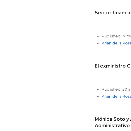
Sector financie
…
Published:
17 m
Author
Arian de la Ros
El exministro 
…
Published:
30 a
Author
Arian de la Ros
Mónica Soto y 
Administrativo