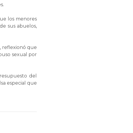
s.
que los menores
 de sus abuelos,
 reflexionó que
buso sexual por
presupuesto del
olsa especial que