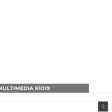
MULTIMEDIA RÍO19
scrol
to