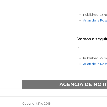
…
Published:
25 n
Author
Arian de la Ros
Vamos a segui
…
Published:
27 o
Author
Arian de la Ros
AGENCIA DE NOTI
Copyright Rio 2019