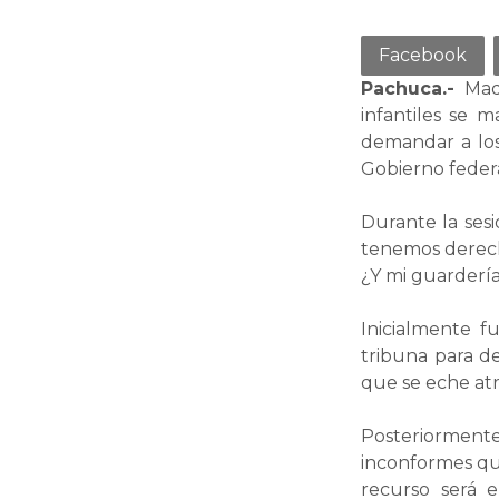
Facebook
Pachuca.-
Mad
infantiles se 
demandar a los
Gobierno federa
Durante la sesi
tenemos derecho
¿Y mi guardería?
Inicialmente f
tribuna para d
que se eche atrá
Posteriorment
inconformes qu
recurso será 