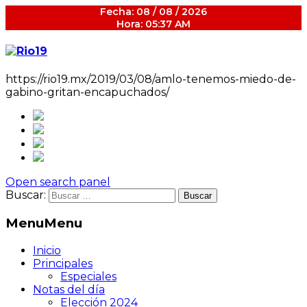
Fecha: 08 / 08 / 2026
Hora: 05:37 AM
https://rio19.mx/2019/03/08/amlo-tenemos-miedo-de-
gabino-gritan-encapuchados/
Open search panel
Buscar:
Menu
Menu
Inicio
Principales
Especiales
Notas del día
Elección 2024