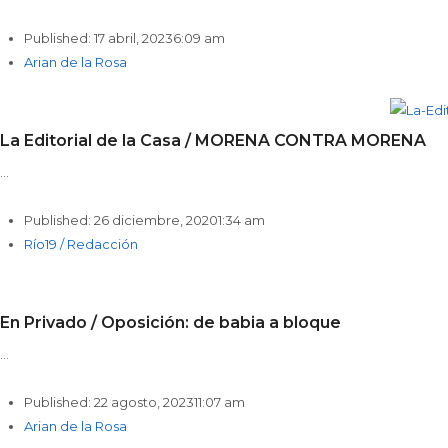
Published:
17 abril, 2023
6:09 am
Author
Arian de la Rosa
La Editorial de la Casa / MORENA CONTRA MORENA
…
Published:
26 diciembre, 2020
1:34 am
Author
Río19 / Redacción
En Privado / Oposición: de babia a bloque
…
Published:
22 agosto, 2023
11:07 am
Author
Arian de la Rosa