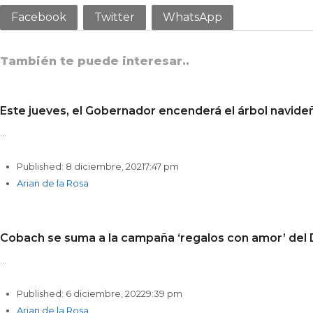
Facebook
Twitter
WhatsApp
También te puede interesar..
Este jueves, el Gobernador encenderá el árbol navide
…
Published:
8 diciembre, 2021
7:47 pm
Author
Arian de la Rosa
Cobach se suma a la campaña ‘regalos con amor’ del 
…
Published:
6 diciembre, 2022
9:39 pm
Author
Arian de la Rosa