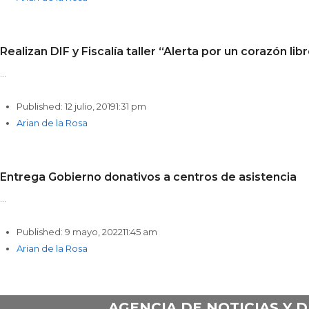
Realizan DIF y Fiscalía taller “Alerta por un corazón lib
…
Published:
12 julio, 2019
1:31 pm
Author
Arian de la Rosa
Entrega Gobierno donativos a centros de asistencia
…
Published:
9 mayo, 2022
11:45 am
Author
Arian de la Rosa
AGENCIA DE NOTICIAS Y 