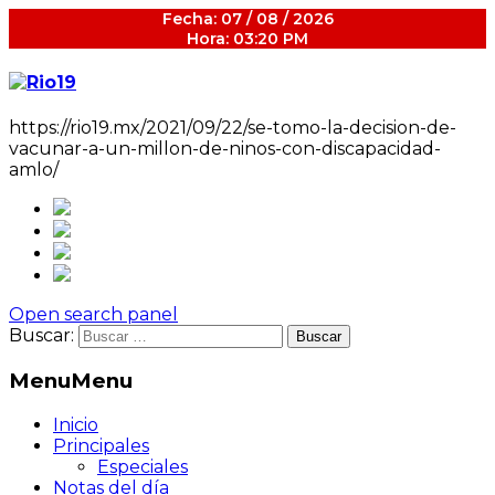
Fecha: 07 / 08 / 2026
Hora: 03:20 PM
https://rio19.mx/2021/09/22/se-tomo-la-decision-de-
vacunar-a-un-millon-de-ninos-con-discapacidad-
amlo/
Open search panel
Buscar:
Menu
Menu
Inicio
Principales
Especiales
Notas del día