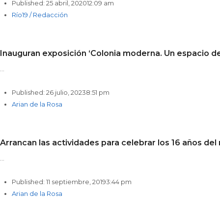
Published:
25 abril, 2020
12:09 am
Author
Río19 / Redacción
Inauguran exposición ‘Colonia moderna. Un espacio d
…
Published:
26 julio, 2023
8:51 pm
Author
Arian de la Rosa
Arrancan las actividades para celebrar los 16 años del
…
Published:
11 septiembre, 2019
3:44 pm
Author
Arian de la Rosa