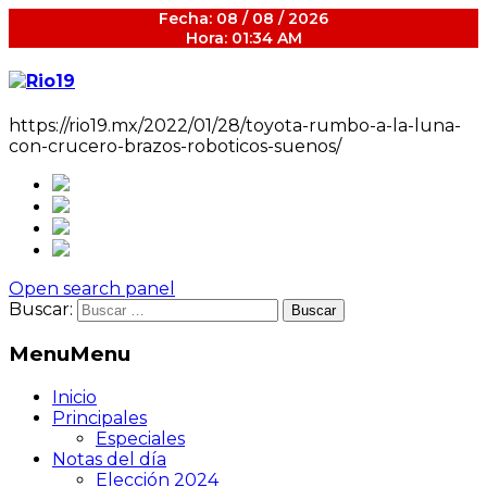
Fecha: 08 / 08 / 2026
Hora: 01:34 AM
https://rio19.mx/2022/01/28/toyota-rumbo-a-la-luna-
con-crucero-brazos-roboticos-suenos/
Open search panel
Buscar:
Menu
Menu
Inicio
Principales
Especiales
Notas del día
Elección 2024