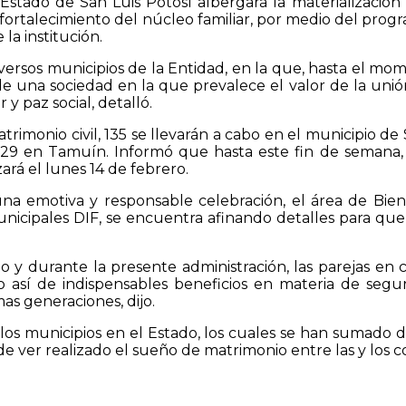
 Estado de San Luis Potosí albergará la materialización
: el fortalecimiento del núcleo familiar, por medio del pr
la institución.
versos municipios de la Entidad, en la que, hasta el m
de una sociedad en la que prevalece el valor de la unión
y paz social, detalló.
atrimonio civil, 135 se llevarán a cabo en el municipio d
29 en Tamuín. Informó que hasta este fin de semana, 
zará el lunes 14 de febrero.
una emotiva y responsable celebración, el área de Biene
s Municipales DIF, se encuentra afinando detalles para
 y durante la presente administración, las parejas en c
do así de indispensables beneficios en materia de segur
mas generaciones, dijo.
os municipios en el Estado, los cuales se han sumado d
e ver realizado el sueño de matrimonio entre las y los c