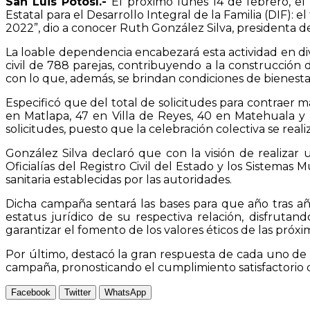
San Luis Potosí.-
El próximo lunes 14 de febrero, el
Estatal para el Desarrollo Integral de la Familia (DIF)
2022”, dio a conocer Ruth González Silva, presidenta de 
La loable dependencia encabezará esta actividad en di
civil de 788 parejas, contribuyendo a la construcción 
con lo que, además, se brindan condiciones de bienestar 
Especificó que del total de solicitudes para contraer m
en Matlapa, 47 en Villa de Reyes, 40 en Matehuala y 
solicitudes, puesto que la celebración colectiva se reali
González Silva declaró que con la visión de realizar 
Oficialías del Registro Civil del Estado y los Sistema
sanitaria establecidas por las autoridades.
Dicha campaña sentará las bases para que año tras año
estatus jurídico de su respectiva relación, disfrutan
garantizar el fomento de los valores éticos de las próxi
Por último, destacó la gran respuesta de cada uno de l
campaña, pronosticando el cumplimiento satisfactorio d
Facebook
Twitter
WhatsApp