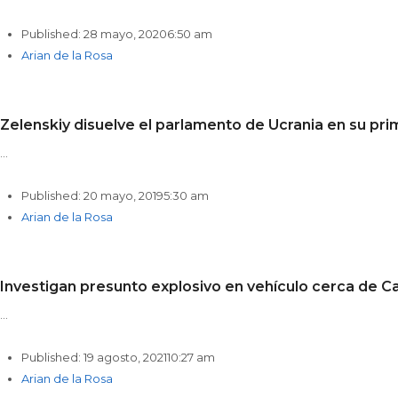
Published:
28 mayo, 2020
6:50 am
Author
Arian de la Rosa
Zelenskiy disuelve el parlamento de Ucrania en su pri
…
Published:
20 mayo, 2019
5:30 am
Author
Arian de la Rosa
Investigan presunto explosivo en vehículo cerca de Ca
…
Published:
19 agosto, 2021
10:27 am
Author
Arian de la Rosa