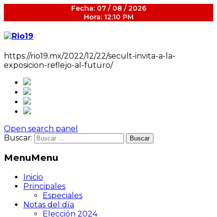
Fecha: 07 / 08 / 2026
Hora: 12:10 PM
https://rio19.mx/2022/12/22/secult-invita-a-la-
exposicion-reflejo-al-futuro/
Open search panel
Buscar:
Menu
Menu
Inicio
Principales
Especiales
Notas del día
Elección 2024