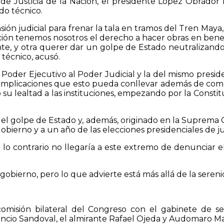
 Justicia de la Nación, el presidente López Obrador 
do técnico.
ón judicial para frenar la tala en tramos del Tren May
ión tenemos nosotros el derecho a hacer obras en benefi
nte, y otra querer dar un golpe de Estado neutralizando
técnico, acusó.
del Poder Ejecutivo al Poder Judicial y la del mismo pres
las implicaciones que esto pueda conllevar además de co
su lealtad a las instituciones, empezando por la Constitu
del golpe de Estado y, además, originado en la Suprem
gobierno y a un año de las elecciones presidenciales de 
o contrario no llegaría a este extremo de denunciar e
gobierno, pero lo que advierte está más allá de la sereni
isión bilateral del Congreso con el gabinete de se
ncio Sandoval, el almirante Rafael Ojeda y Audomaro Mart