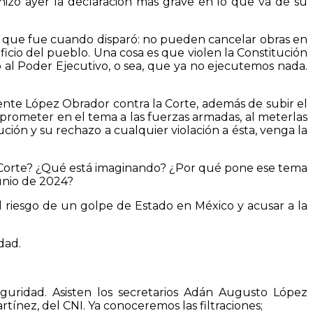
hizo ayer la declaración más grave en lo que va de su
a, que fue cuando disparó: no pueden cancelar obras en
cio del pueblo. Una cosa es que violen la Constitución
 al Poder Ejecutivo, o sea, que ya no ejecutemos nada.
idente López Obrador contra la Corte, además de subir el
mprometer en el tema a las fuerzas armadas, al meterlas
ción y su rechazo a cualquier violación a ésta, venga la
a Corte? ¿Qué está imaginando? ¿Por qué pone ese tema
junio de 2024?
l riesgo de un golpe de Estado en México y acusar a la
dad.
guridad. Asisten los secretarios Adán Augusto López
ínez, del CNI. Ya conoceremos las filtraciones;