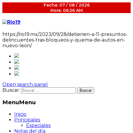
Fecha: 07 / 08 / 2026
Hora: 06:26 AM
https://rio19.mx/2023/09/28/detienen-a-11-presuntos-
delincuentes-tras-bloqueos-y-quema-de-autos-en-
nuevo-leon/
Open search panel
Buscar:
Menu
Menu
Inicio
Principales
Especiales
Notas del día