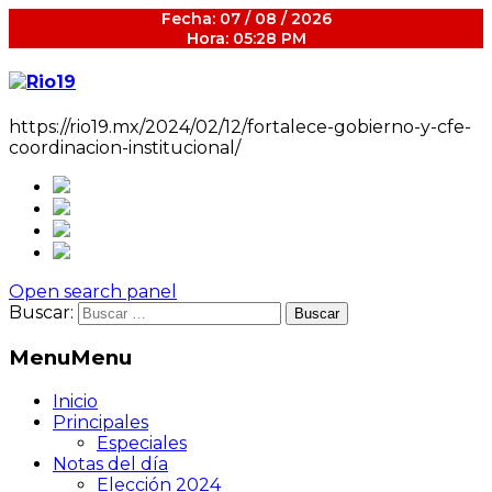
Fecha: 07 / 08 / 2026
Hora: 05:28 PM
https://rio19.mx/2024/02/12/fortalece-gobierno-y-cfe-
coordinacion-institucional/
Open search panel
Buscar:
Menu
Menu
Inicio
Principales
Especiales
Notas del día
Elección 2024