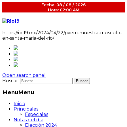
Fecha: 08 / 08 / 2026
Hora: 02:00 AM
https://rio19.mx/2024/04/22/pvem-muestra-musculo-
en-santa-maria-del-rio/
Open search panel
Buscar:
Menu
Menu
Inicio
Principales
Especiales
Notas del día
Elección 2024