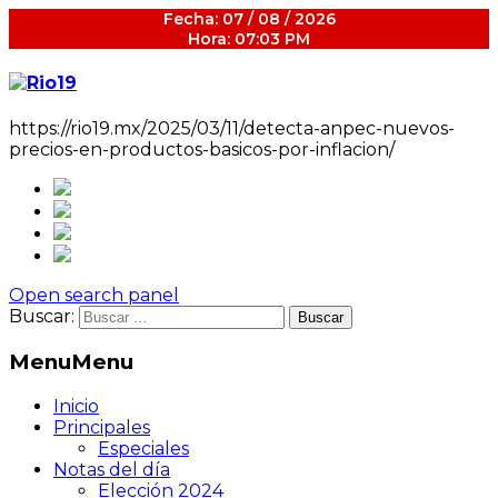
Fecha: 07 / 08 / 2026
Hora: 07:03 PM
https://rio19.mx/2025/03/11/detecta-anpec-nuevos-
precios-en-productos-basicos-por-inflacion/
Open search panel
Buscar:
Menu
Menu
Inicio
Principales
Especiales
Notas del día
Elección 2024