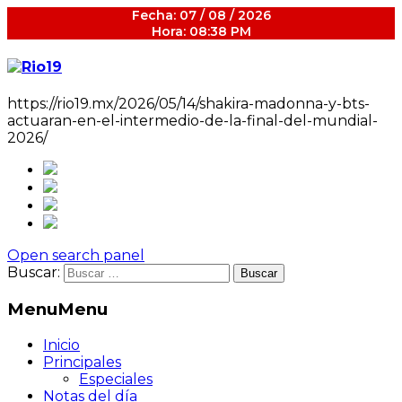
Fecha: 07 / 08 / 2026
Hora: 08:38 PM
https://rio19.mx/2026/05/14/shakira-madonna-y-bts-
actuaran-en-el-intermedio-de-la-final-del-mundial-
2026/
Open search panel
Buscar:
Menu
Menu
Inicio
Principales
Especiales
Notas del día