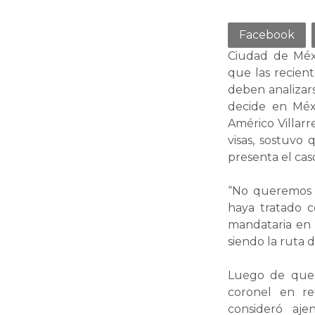
Facebook
Ciudad de Méx
que las recien
deben analizars
decide en Méxi
Américo Villarr
visas, sostuvo 
presenta el ca
“No queremos 
haya tratado c
mandataria en 
siendo la ruta 
Luego de que 
coronel en re
consideró aje