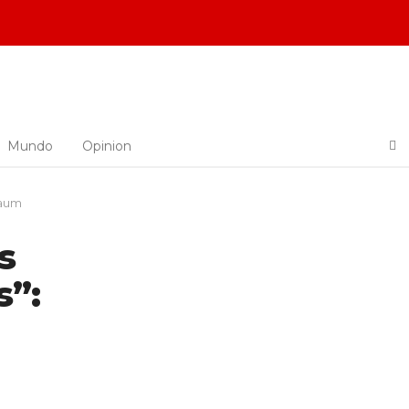
Mundo
Opinion
baum
s
s”: