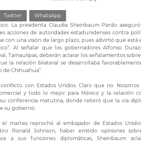
Twitter
WhatsApp
ico. La presidenta Claudia Sheinbaum Pardo aseguró 
tes acciones de autoridades estadunidenses contra polí
e con una visión de largo plazo, pues advirtió que está
co”. Al señalar que los gobernadores Alfonso Duraz
eal, Tamaulipas, deberán aclarar los señalamientos sobre 
que la relación bilateral se desarrollaba favorablemen
so de Chihuahua”.
conflicto con Estados Unidos. Claro que no. Nosotro
omercial y todo lo mejor para México y la relación con
su conferencia matutina, donde reiteró que la vía dipl
de su gobierno.
el martes reprochó al embajador de Estados Unidos
tiro Ronald Johnson, haber emitido opiniones sob
nos a sus funciones diplomáticas, Sheinbaum acl