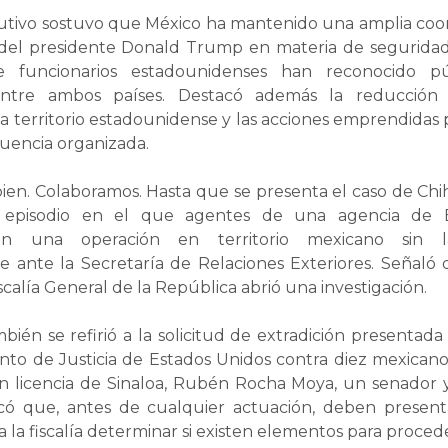
ecutivo sostuvo que México ha mantenido una amplia coor
 del presidente Donald Trump en materia de seguridad 
 funcionarios estadounidenses han reconocido pú
entre ambos países. Destacó además la reducción
ia territorio estadounidense y las acciones emprendidas
cuencia organizada.
ien. Colaboramos. Hasta que se presenta el caso de Chi
al episodio en el que agentes de una agencia de 
 en una operación en territorio mexicano sin la
e ante la Secretaría de Relaciones Exteriores. Señaló q
iscalía General de la República abrió una investigación.
én se refirió a la solicitud de extradición presentada
to de Justicia de Estados Unidos contra diez mexicanos,
 licencia de Sinaloa, Rubén Rocha Moya, un senador 
icó que, antes de cualquier actuación, deben presen
 la fiscalía determinar si existen elementos para proced