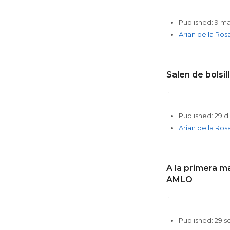
Published:
9 ma
Author
Arian de la Ros
Salen de bolsi
…
Published:
29 d
Author
Arian de la Ros
A la primera m
AMLO
…
Published:
29 s