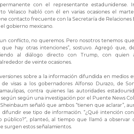
permanente con el representante estadunidense. 
rto Velasco habló con él en varias ocasiones el mart
ne contacto frecuente con la Secretaría de Relaciones E
 del gobierno mexicano.
n conflicto, no queremos. Pero nosotros tenemos que
ue hay otras intenciones”, sostuvo. Agregó que, de
riendo al diálogo directo con Trump, con quien
alrededor de veinte ocasiones.
 versiones sobre a la información difundida en medios 
o de visas a los gobernadores Alfonso Durazo, de So
 Tamaulipas, contra quienes las autoridades estadouni
, según según una investigación por el Puente News Col
 Sheinbaum señaló que ambos “tienen que aclarar”, a
 difundir ese tipo de información. “¿Qué intención con 
 público?”, planteó, al tiempo que llamó a observar 
e surgen estos señalamientos.