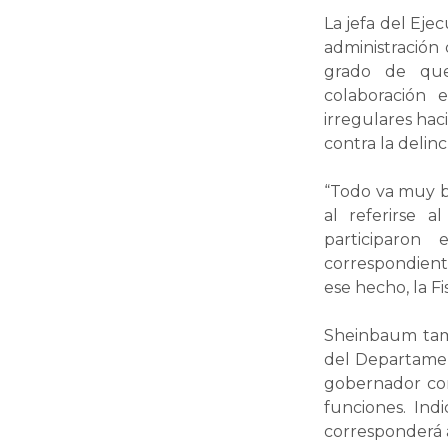
La jefa del Ej
administración
grado de que
colaboración 
irregulares hac
contra la delin
“Todo va muy b
al referirse 
participaron
correspondient
ese hecho, la F
Sheinbaum tambi
del Departamen
gobernador con
funciones. Ind
corresponderá a