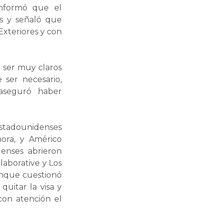
Informó que el
es y señaló que
xteriores y con
 ser muy claros
 ser necesario,
 aseguró haber
estadounidenses
nora, y Américo
denses abrieron
laborative y Los
unque cuestionó
quitar la visa y
con atención el