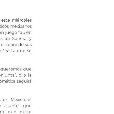
este miércoles
ticos mexicanos
 en juego “quién
o, de Sonora, y
el retiro de sus
te “hasta que se
s queremos que
junta”, dijo la
omática seguirá
 en México, el
re asuntos que
aró que existe