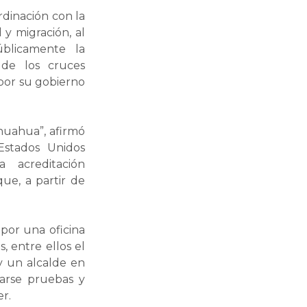
dinación con la
y migración, al
blicamente la
 de los cruces
 por su gobierno
huahua”, afirmó
Estados Unidos
 acreditación
ue, a partir de
 por una oficina
 entre ellos el
y un alcalde en
tarse pruebas y
er.