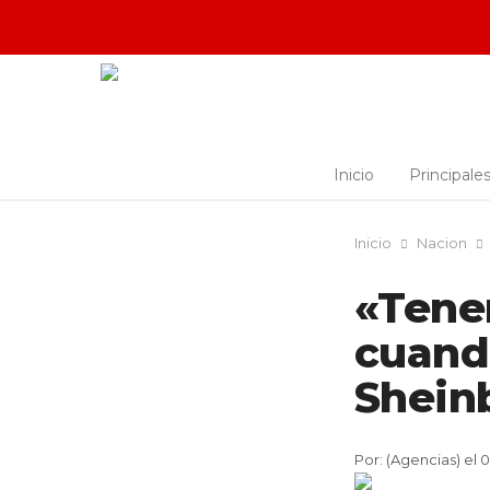
Inicio
Principale
Inicio
Nacion
«Tene
cuando
Shei
Por: (Agencias) el 