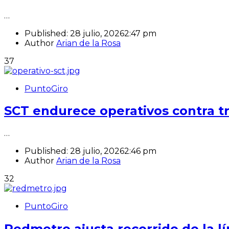
…
Published:
28 julio, 2026
2:47 pm
Author
Arian de la Rosa
37
PuntoGiro
SCT endurece operativos contra tr
…
Published:
28 julio, 2026
2:46 pm
Author
Arian de la Rosa
32
PuntoGiro
Redmetro ajusta recorrido de la lí